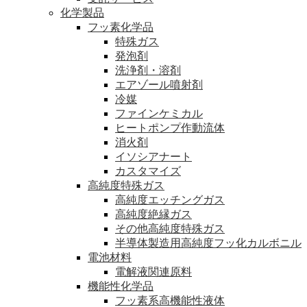
化学製品
フッ素化学品
特殊ガス
発泡剤
洗浄剤・溶剤
エアゾール噴射剤
冷媒
ファインケミカル
ヒートポンプ作動流体
消火剤
イソシアナート
カスタマイズ
高純度特殊ガス
高純度エッチングガス
高純度絶縁ガス
その他高純度特殊ガス
半導体製造用高純度フッ化カルボニル
電池材料
電解液関連原料
機能性化学品
フッ素系高機能性液体