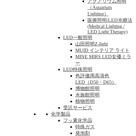
アクアリウム照明
（Aquarium
Lighting）
医療照明/LED光療法
(Medical Lighting /
LED Light Therapy)
LED一般照明
山田照明Z-light
MUID インテリア ライト
MINE MIRS LED女優ミラ
ー
LED特殊照明
色評価用高演色
LED（D50・D65）
博物館照明
水族館照明
植物照明
受託サービス
化学製品
フッ素化学品
特殊ガス
発泡剤