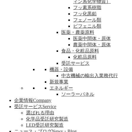
ィン系化学物質）
フッ素系樹脂
フッ化黒鉛
フェノール類
ビフェニル類
医薬・農薬原料
医薬中間体・原体
農薬中間体・原体
食品・化粧品原料
化粧品原料
受託サービス
機器・設備
中古機械の輸出入業務代行
新規事業
エネルギー
ソーラーパネル
企業情報
Company
受託サービス
Service
選ばれる理由
化学品受託研究製造
LED受託研究製造
ニュース・ブログ
News・Blog