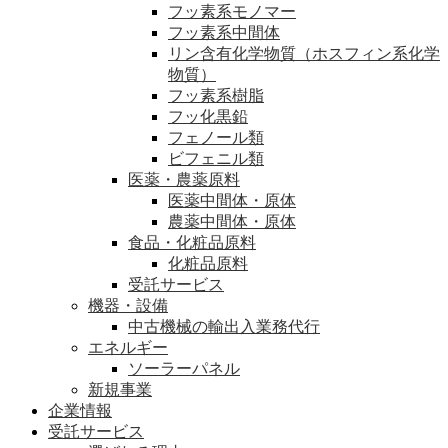
フッ素系モノマー
フッ素系中間体
リン含有化学物質（ホスフィン系化学
物質）
フッ素系樹脂
フッ化黒鉛
フェノール類
ビフェニル類
医薬・農薬原料
医薬中間体・原体
農薬中間体・原体
食品・化粧品原料
化粧品原料
受託サービス
機器・設備
中古機械の輸出入業務代行
エネルギー
ソーラーパネル
新規事業
企業情報
受託サービス