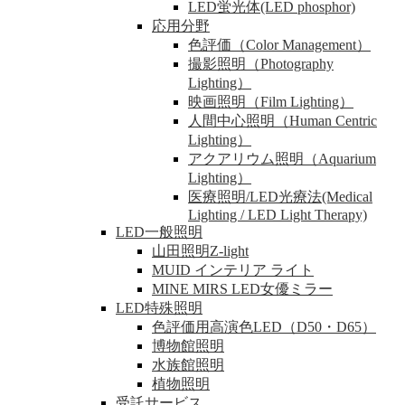
LED蛍光体(LED phosphor)
応用分野
色評価（Color Management）
撮影照明（Photography
Lighting）
映画照明（Film Lighting）
人間中心照明（Human Centric
Lighting）
アクアリウム照明（Aquarium
Lighting）
医療照明/LED光療法(Medical
Lighting / LED Light Therapy)
LED一般照明
山田照明Z-light
MUID インテリア ライト
MINE MIRS LED女優ミラー
LED特殊照明
色評価用高演色LED（D50・D65）
博物館照明
水族館照明
植物照明
受託サービス