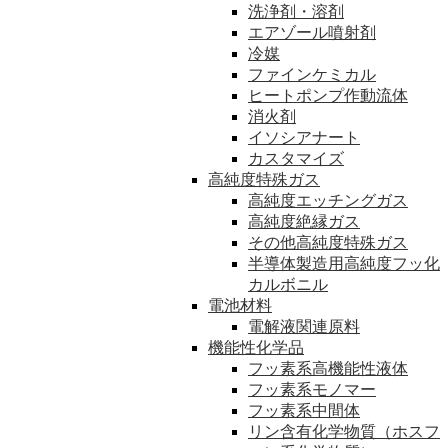
洗浄剤・溶剤
エアゾール噴射剤
冷媒
ファインケミカル
ヒートポンプ作動流体
消火剤
イソシアナート
カスタマイズ
高純度特殊ガス
高純度エッチングガス
高純度絶縁ガス
その他高純度特殊ガス
半導体製造用高純度フッ化
カルボニル
電池材料
電解液関連原料
機能性化学品
フッ素系高機能性液体
フッ素系モノマー
フッ素系中間体
リン含有化学物質（ホスフ