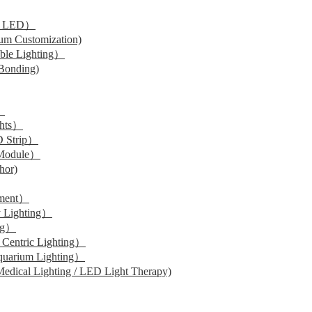
 LED）
Customization)
 Lighting）
onding)
）
hts）
Strip）
odule）
or)
ment）
Lighting）
ng）
tric Lighting）
um Lighting）
 Lighting / LED Light Therapy)