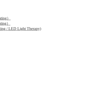
ting）
ting）
 / LED Light Therapy)