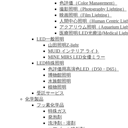
色評価（Color Management）
撮影照明（Photography Lighting）
映画照明（Film Lighting）
人間中心照明（Human Centric Ligh
アクアリウム照明（Aquarium Ligh
医療照明/LED光療法(Medical Lighting
LED一般照明
山田照明Z-light
MUID インテリア ライト
MINE MIRS LED女優ミラー
LED特殊照明
色評価用高演色LED（D50・D65）
博物館照明
水族館照明
植物照明
受託サービス
化学製品
フッ素化学品
特殊ガス
発泡剤
洗浄剤・溶剤