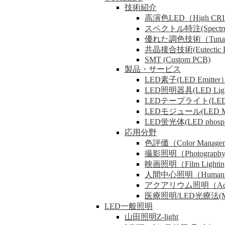
技術紹介
高演色LED（High CRI
スペクトル特注(Spectrum 
優れた調色技術（Tunable
共晶接合技術(Eutectic B
SMT (Custom PCB)
製品・サービス
LED素子(LED Emitter
LED照明器具(LED Lig
LEDテープライト(LED 
LEDモジュール(LED M
LED蛍光体(LED phosph
応用分野
色評価（Color Manage
撮影照明（Photography 
映画照明（Film Lighti
人間中心照明（Human Cen
アクアリウム照明（Aquari
医療照明/LED光療法(Medical
LED一般照明
山田照明Z-light