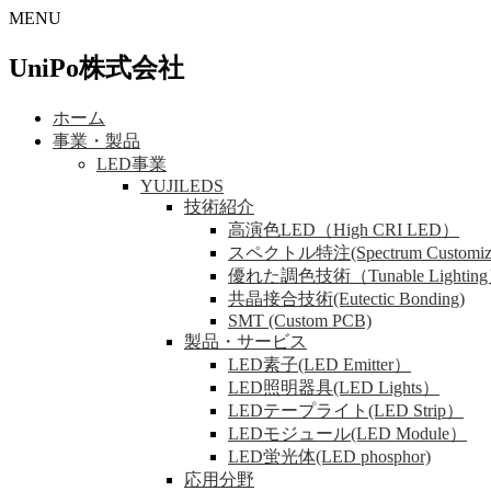
MENU
UniPo株式会社
ホーム
事業・製品
LED事業
YUJILEDS
技術紹介
高演色LED（High CRI LED）
スペクトル特注(Spectrum Customiza
優れた調色技術（Tunable Lightin
共晶接合技術(Eutectic Bonding)
SMT (Custom PCB)
製品・サービス
LED素子(LED Emitter）
LED照明器具(LED Lights）
LEDテープライト(LED Strip）
LEDモジュール(LED Module）
LED蛍光体(LED phosphor)
応用分野