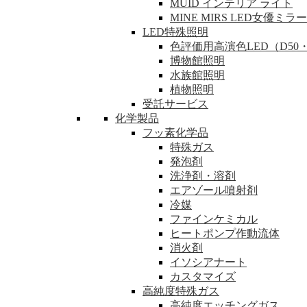
MUID インテリア ライト
MINE MIRS LED女優ミラー
LED特殊照明
色評価用高演色LED（D50・
博物館照明
水族館照明
植物照明
受託サービス
化学製品
フッ素化学品
特殊ガス
発泡剤
洗浄剤・溶剤
エアゾール噴射剤
冷媒
ファインケミカル
ヒートポンプ作動流体
消火剤
イソシアナート
カスタマイズ
高純度特殊ガス
高純度エッチングガス