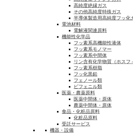
高純度絶縁ガス
その他高純度特殊ガス
半導体製造用高純度フッ化
電池材料
電解液関連原料
機能性化学品
フッ素系高機能性液体
フッ素系モノマー
フッ素系中間体
リン含有化学物質（ホスフ
フッ素系樹脂
フッ化黒鉛
フェノール類
ビフェニル類
医薬・農薬原料
医薬中間体・原体
農薬中間体・原体
食品・化粧品原料
化粧品原料
受託サービス
機器・設備