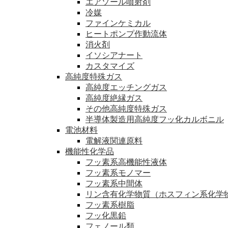
エアゾール噴射剤
冷媒
ファインケミカル
ヒートポンプ作動流体
消火剤
イソシアナート
カスタマイズ
高純度特殊ガス
高純度エッチングガス
高純度絶縁ガス
その他高純度特殊ガス
半導体製造用高純度フッ化カルボニル
電池材料
電解液関連原料
機能性化学品
フッ素系高機能性液体
フッ素系モノマー
フッ素系中間体
リン含有化学物質（ホスフィン系化学
フッ素系樹脂
フッ化黒鉛
フェノール類