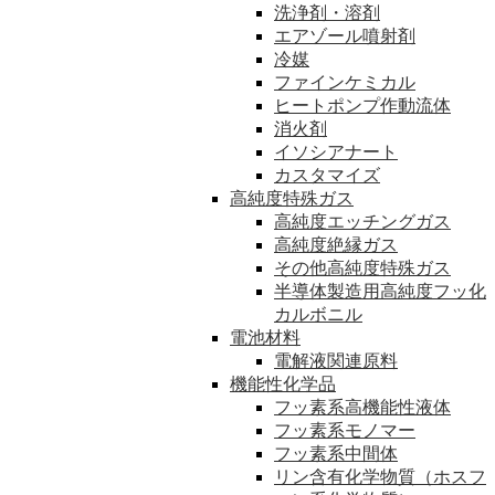
洗浄剤・溶剤
エアゾール噴射剤
冷媒
ファインケミカル
ヒートポンプ作動流体
消火剤
イソシアナート
カスタマイズ
高純度特殊ガス
高純度エッチングガス
高純度絶縁ガス
その他高純度特殊ガス
半導体製造用高純度フッ化
カルボニル
電池材料
電解液関連原料
機能性化学品
フッ素系高機能性液体
フッ素系モノマー
フッ素系中間体
リン含有化学物質（ホスフ