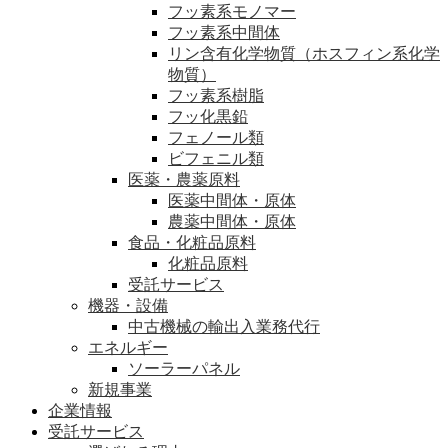
フッ素系モノマー
フッ素系中間体
リン含有化学物質（ホスフィン系化学
物質）
フッ素系樹脂
フッ化黒鉛
フェノール類
ビフェニル類
医薬・農薬原料
医薬中間体・原体
農薬中間体・原体
食品・化粧品原料
化粧品原料
受託サービス
機器・設備
中古機械の輸出入業務代行
エネルギー
ソーラーパネル
新規事業
企業情報
受託サービス