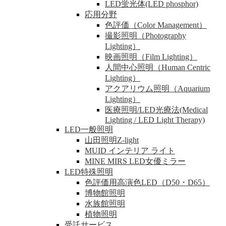
LED蛍光体(LED phosphor)
応用分野
色評価（Color Management）
撮影照明（Photography
Lighting）
映画照明（Film Lighting）
人間中心照明（Human Centric
Lighting）
アクアリウム照明（Aquarium
Lighting）
医療照明/LED光療法(Medical
Lighting / LED Light Therapy)
LED一般照明
山田照明Z-light
MUID インテリア ライト
MINE MIRS LED女優ミラー
LED特殊照明
色評価用高演色LED（D50・D65）
博物館照明
水族館照明
植物照明
受託サービス