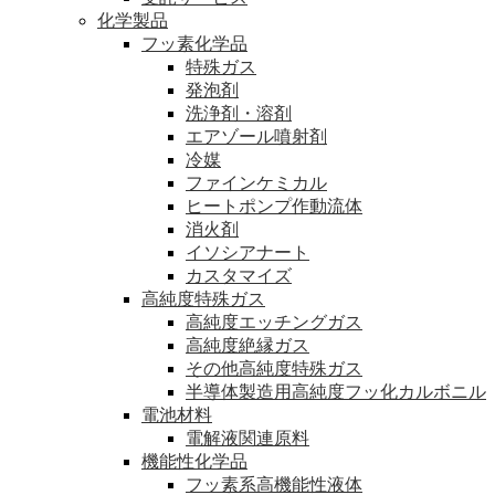
化学製品
フッ素化学品
特殊ガス
発泡剤
洗浄剤・溶剤
エアゾール噴射剤
冷媒
ファインケミカル
ヒートポンプ作動流体
消火剤
イソシアナート
カスタマイズ
高純度特殊ガス
高純度エッチングガス
高純度絶縁ガス
その他高純度特殊ガス
半導体製造用高純度フッ化カルボニル
電池材料
電解液関連原料
機能性化学品
フッ素系高機能性液体