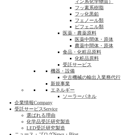
ィン系化学物質）
フッ素系樹脂
フッ化黒鉛
フェノール類
ビフェニル類
医薬・農薬原料
医薬中間体・原体
農薬中間体・原体
食品・化粧品原料
化粧品原料
受託サービス
機器・設備
中古機械の輸出入業務代行
新規事業
エネルギー
ソーラーパネル
企業情報
Company
受託サービス
Service
選ばれる理由
化学品受託研究製造
LED受託研究製造
ニュース・ブログ
News・Blog