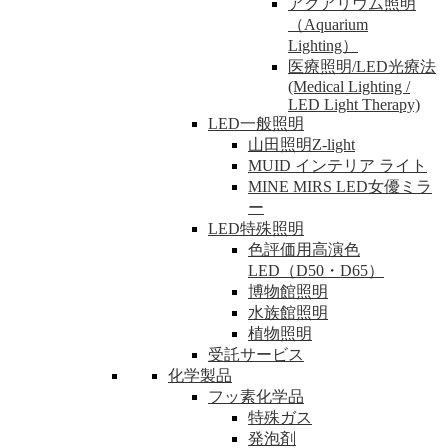
アクアリウム照明
（Aquarium
Lighting）
医療照明/LED光療法
(Medical Lighting /
LED Light Therapy)
LED一般照明
山田照明Z-light
MUID インテリア ライト
MINE MIRS LED女優ミラ
ー
LED特殊照明
色評価用高演色
LED（D50・D65）
博物館照明
水族館照明
植物照明
受託サービス
化学製品
フッ素化学品
特殊ガス
発泡剤