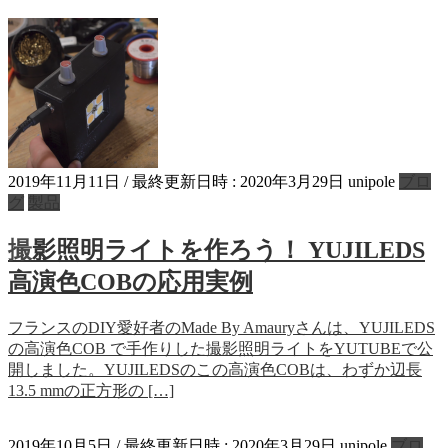
2019年11月11日
/ 最終更新日時 :
2020年3月29日
unipole
ブロ
グ
製品
撮影照明ライトを作ろう！ YUJILEDS
高演色COBの応用実例
フランスのDIY愛好者のMade By Amauryさんは、YUJILEDS
の高演色COB で手作りした撮影照明ライトをYUTUBEで公
開しました。YUJILEDSのこの高演色COBは、わずか辺長
13.5 mmの正方形の […]
2019年10月5日
/ 最終更新日時 :
2020年3月29日
unipole
ブロ