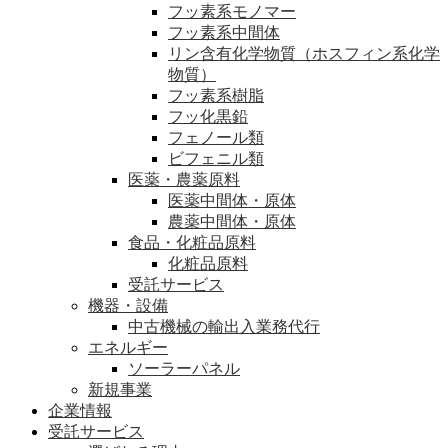
フッ素系モノマー
フッ素系中間体
リン含有化学物質（ホスフィン系化学
物質）
フッ素系樹脂
フッ化黒鉛
フェノール類
ビフェニル類
医薬・農薬原料
医薬中間体・原体
農薬中間体・原体
食品・化粧品原料
化粧品原料
受託サービス
機器・設備
中古機械の輸出入業務代行
エネルギー
ソーラーパネル
新規事業
企業情報
受託サービス