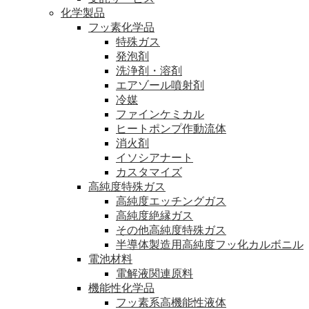
化学製品
フッ素化学品
特殊ガス
発泡剤
洗浄剤・溶剤
エアゾール噴射剤
冷媒
ファインケミカル
ヒートポンプ作動流体
消火剤
イソシアナート
カスタマイズ
高純度特殊ガス
高純度エッチングガス
高純度絶縁ガス
その他高純度特殊ガス
半導体製造用高純度フッ化カルボニル
電池材料
電解液関連原料
機能性化学品
フッ素系高機能性液体