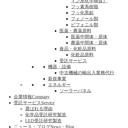
ィン系化学物質）
フッ素系樹脂
フッ化黒鉛
フェノール類
ビフェニル類
医薬・農薬原料
医薬中間体・原体
農薬中間体・原体
食品・化粧品原料
化粧品原料
受託サービス
機器・設備
中古機械の輸出入業務代行
新規事業
エネルギー
ソーラーパネル
企業情報
Company
受託サービス
Service
選ばれる理由
化学品受託研究製造
LED受託研究製造
ニュース・ブログ
News・Blog