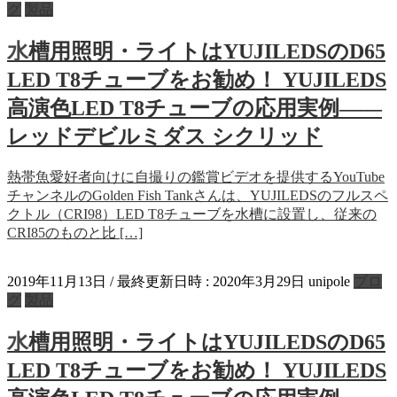
グ
製品
水槽用照明・ライトはYUJILEDSのD65
LED T8チューブをお勧め！ YUJILEDS
高演色LED T8チューブの応用実例――
レッドデビルミダス シクリッド
熱帯魚愛好者向けに自撮りの鑑賞ビデオを提供するYouTube
チャンネルのGolden Fish Tankさんは、YUJILEDSのフルスペ
クトル（CRI98）LED T8チューブを水槽に設置し、従来の
CRI85のものと比 […]
2019年11月13日
/ 最終更新日時 :
2020年3月29日
unipole
ブロ
グ
製品
水槽用照明・ライトはYUJILEDSのD65
LED T8チューブをお勧め！ YUJILEDS