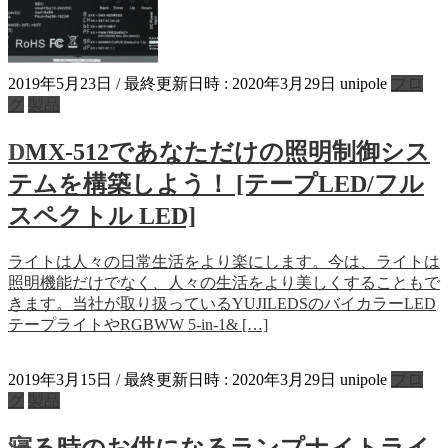
2019年5月23日
/ 最終更新日時 :
2020年3月29日
unipole
ブロ
グ
製品
DMX-512であなただけの照明制御シス
テムを構築しよう！ [テープLED/フル
スペクトル LED]
ライトは人々の日常生活をより楽にします。今は、ライトは
照明機能だけでなく、人々の生活をより美しくすることもで
きます。当社が取り扱っているYUJILEDSのバイカラーLED
テープライトやRGBWW 5-in-1& […]
2019年3月15日
/ 最終更新日時 :
2020年3月29日
unipole
ブロ
グ
製品
寝る時のお供になるランプナイトライ