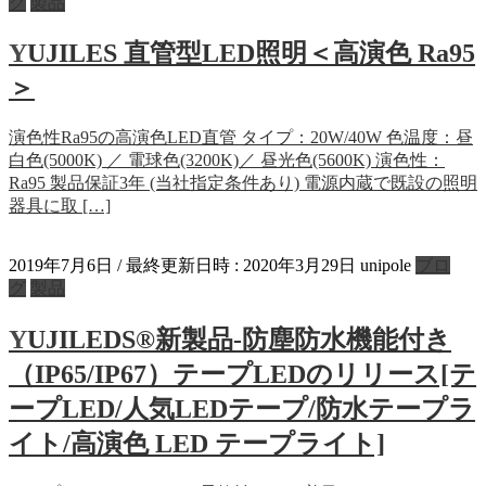
グ
製品
YUJILES 直管型LED照明＜高演色 Ra95
＞
演色性Ra95の高演色LED直管 タイプ：20W/40W 色温度：昼
白色(5000K) ／ 電球色(3200K)／ 昼光色(5600K) 演色性：
Ra95 製品保証3年 (当社指定条件あり) 電源内蔵で既設の照明
器具に取 […]
2019年7月6日
/ 最終更新日時 :
2020年3月29日
unipole
ブロ
グ
製品
YUJILEDS®新製品-防塵防水機能付き
（IP65/IP67）テープLEDのリリース[テ
ープLED/人気LEDテープ/防水テープラ
イト/高演色 LED テープライト]