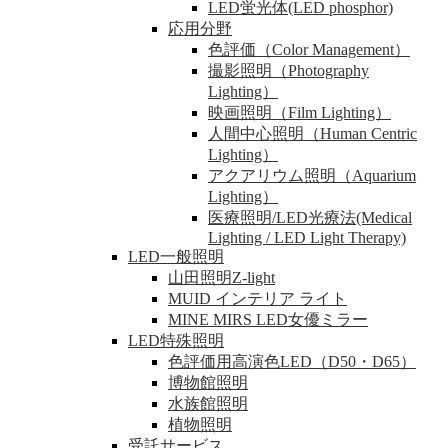
LED蛍光体(LED phosphor)
応用分野
色評価（Color Management）
撮影照明（Photography
Lighting）
映画照明（Film Lighting）
人間中心照明（Human Centric
Lighting）
アクアリウム照明（Aquarium
Lighting）
医療照明/LED光療法(Medical
Lighting / LED Light Therapy)
LED一般照明
山田照明Z-light
MUID インテリア ライト
MINE MIRS LED女優ミラー
LED特殊照明
色評価用高演色LED（D50・D65）
博物館照明
水族館照明
植物照明
受託サービス