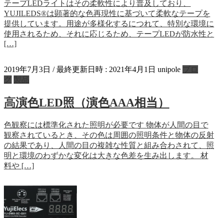
テープLEDライトはその柔軟性により普及しており、
YUJILEDS®は顕著的な色再現性に基づいて柔軟なテープを
提供しています。用途が多様化するにつれて、特別な環境に
使用されるため、それに応じるため、テープLEDが防水性と
[…]
2019年7月3日
/ 最終更新日時 :
2021年4月1日
unipole
ブロ
グ
製品
高演色LED照（演色AAA相当）
色観察には標準化された照明が必要です 物体が人間の目で
観察されているとき、その色は周囲の照明条件と物体の反射
の結果であり、人間の目の複雑な性質と組み合わされて、照
明と環境のわずかな変化は大きな色差を生み出します。 材
料や […]