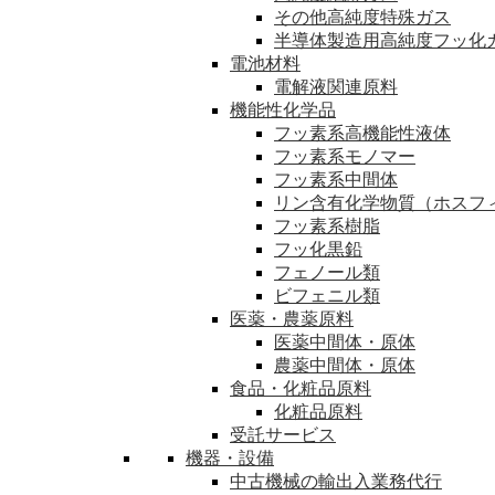
その他高純度特殊ガス
半導体製造用高純度フッ化
電池材料
電解液関連原料
機能性化学品
フッ素系高機能性液体
フッ素系モノマー
フッ素系中間体
リン含有化学物質（ホスフ
フッ素系樹脂
フッ化黒鉛
フェノール類
ビフェニル類
医薬・農薬原料
医薬中間体・原体
農薬中間体・原体
食品・化粧品原料
化粧品原料
受託サービス
機器・設備
中古機械の輸出入業務代行