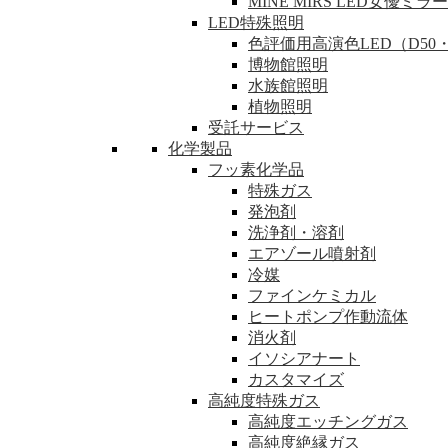
MINE MIRS LED女優ミラー
LED特殊照明
色評価用高演色LED（D50・
博物館照明
水族館照明
植物照明
受託サービス
化学製品
フッ素化学品
特殊ガス
発泡剤
洗浄剤・溶剤
エアゾール噴射剤
冷媒
ファインケミカル
ヒートポンプ作動流体
消火剤
イソシアナート
カスタマイズ
高純度特殊ガス
高純度エッチングガス
高純度絶縁ガス