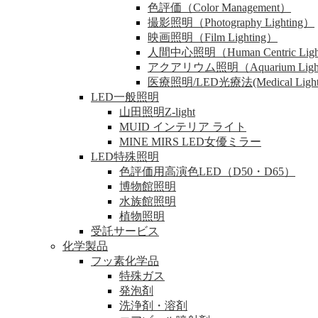
色評価（Color Management）
撮影照明（Photography Lighting）
映画照明（Film Lighting）
人間中心照明（Human Centric Ligh
アクアリウム照明（Aquarium Ligh
医療照明/LED光療法(Medical Lighting
LED一般照明
山田照明Z-light
MUID インテリア ライト
MINE MIRS LED女優ミラー
LED特殊照明
色評価用高演色LED（D50・D65）
博物館照明
水族館照明
植物照明
受託サービス
化学製品
フッ素化学品
特殊ガス
発泡剤
洗浄剤・溶剤