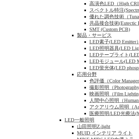
高演色LED（High CRI
スペクトル特注(Spectrum 
優れた調色技術（Tunable
共晶接合技術(Eutectic B
SMT (Custom PCB)
製品・サービス
LED素子(LED Emitter
LED照明器具(LED Lig
LEDテープライト(LED 
LEDモジュール(LED M
LED蛍光体(LED phosph
応用分野
色評価（Color Manage
撮影照明（Photography 
映画照明（Film Lighti
人間中心照明（Human Cen
アクアリウム照明（Aquari
医療照明/LED光療法(Medical
LED一般照明
山田照明Z-light
MUID インテリア ライト