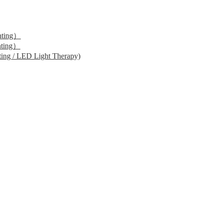
ting）
ting）
 / LED Light Therapy)