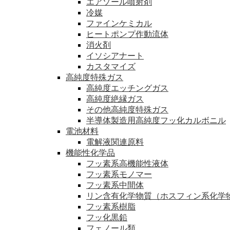
エアゾール噴射剤
冷媒
ファインケミカル
ヒートポンプ作動流体
消火剤
イソシアナート
カスタマイズ
高純度特殊ガス
高純度エッチングガス
高純度絶縁ガス
その他高純度特殊ガス
半導体製造用高純度フッ化カルボニル
電池材料
電解液関連原料
機能性化学品
フッ素系高機能性液体
フッ素系モノマー
フッ素系中間体
リン含有化学物質（ホスフィン系化学
フッ素系樹脂
フッ化黒鉛
フェノール類