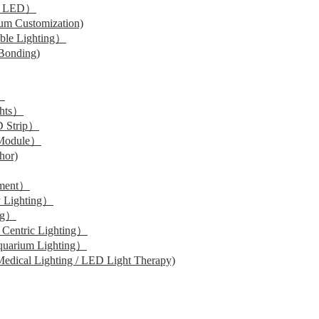
 LED）
Customization)
 Lighting）
onding)
）
hts）
Strip）
odule）
or)
ment）
Lighting）
ng）
tric Lighting）
um Lighting）
 Lighting / LED Light Therapy)