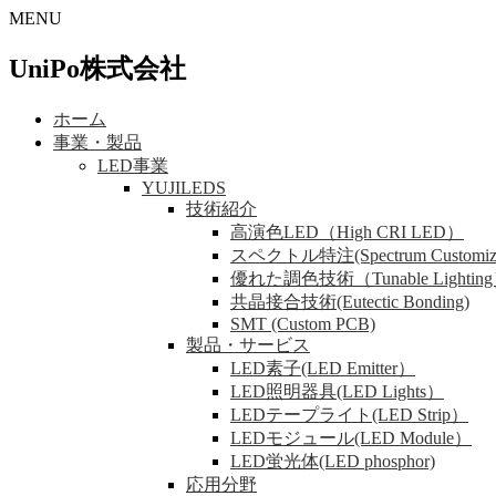
MENU
UniPo株式会社
ホーム
事業・製品
LED事業
YUJILEDS
技術紹介
高演色LED（High CRI LED）
スペクトル特注(Spectrum Customiza
優れた調色技術（Tunable Lightin
共晶接合技術(Eutectic Bonding)
SMT (Custom PCB)
製品・サービス
LED素子(LED Emitter）
LED照明器具(LED Lights）
LEDテープライト(LED Strip）
LEDモジュール(LED Module）
LED蛍光体(LED phosphor)
応用分野